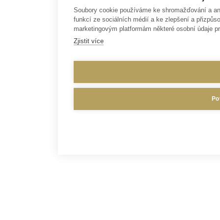
Soubory cookie používáme ke shromažďování a anal
funkcí ze sociálních médií a ke zlepšení a přizp
marketingovým platformám některé osobní údaje pr
Zjistit více
Po