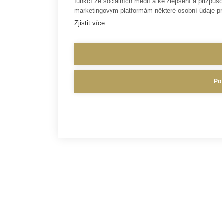
funkcí ze sociálních médií a ke zlepšení a přizp
marketingovým platformám některé osobní údaje pr
Zjistit více
Po