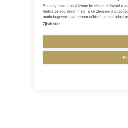
Soubory cookie používáme ke shromažďování a anal
funkcí ze sociálních médií a ke zlepšení a přizp
marketingovým platformám některé osobní údaje pr
Zjistit více
Po