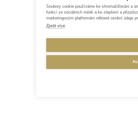
Soubory cookie používáme ke shromažďování a anal
funkcí ze sociálních médií a ke zlepšení a přizp
marketingovým platformám některé osobní údaje pr
Zjistit více
Po