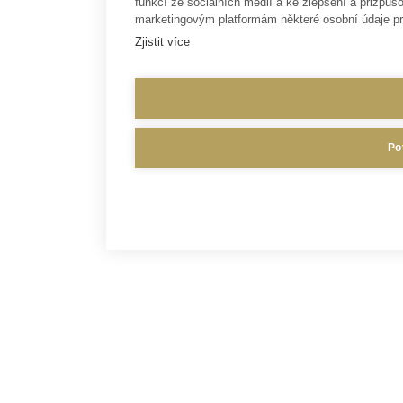
funkcí ze sociálních médií a ke zlepšení a přizp
marketingovým platformám některé osobní údaje pr
Zjistit více
Po