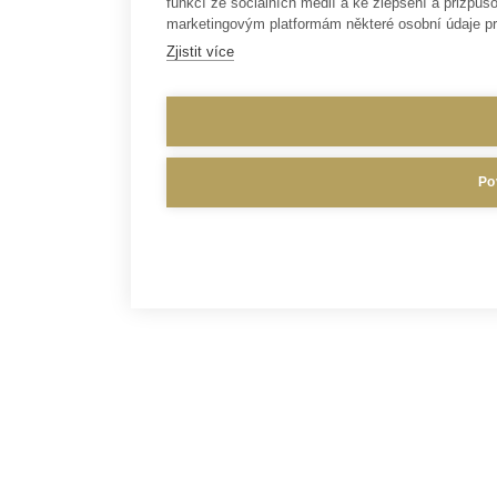
funkcí ze sociálních médií a ke zlepšení a přizp
marketingovým platformám některé osobní údaje pr
Zjistit více
Po