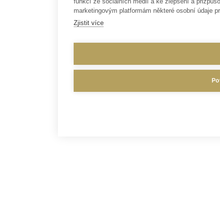
funkcí ze sociálních médií a ke zlepšení a přizp
marketingovým platformám některé osobní údaje pr
Zjistit více
Po