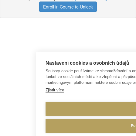
Enroll in Course to Unlock
Nastavení cookies a osobních údajů
Soubory cookie používáme ke shromažďování a anal
funkcí ze sociálních médií a ke zlepšení a přizp
marketingovým platformám některé osobní údaje pr
Zjistit více
Po