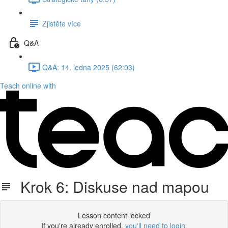
Zjistěte více
Q&A
Q&A: 14. ledna 2025 (62:03)
Teach online with
Krok 6: Diskuse nad mapou
Lesson content locked
If you're already enrolled,
you'll need to login
.