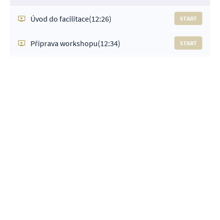
Úvod do facilitace
(12:26)
START
Příprava workshopu
(12:34)
START
Průběh workshopu
(12:35)
START
Role na workshopu
(9:58)
START
Facilitační taktiky
(11:50)
START
Technická realizace workshopu
(17:26)
START
Náročné situace na workshopech
(21:49)
START
Zdroje pro facilitaci
START
MIRO
START