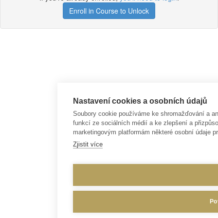
Enroll in Course to Unlock
Nastavení cookies a osobních údajů
Soubory cookie používáme ke shromažďování a anal
funkcí ze sociálních médií a ke zlepšení a přizp
marketingovým platformám některé osobní údaje pr
Zjistit více
Po