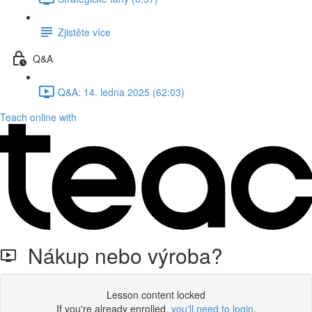
Zjistěte více
Q&A
Q&A: 14. ledna 2025 (62:03)
Teach online with
Nákup nebo výroba?
Lesson content locked
If you're already enrolled,
you'll need to login
.