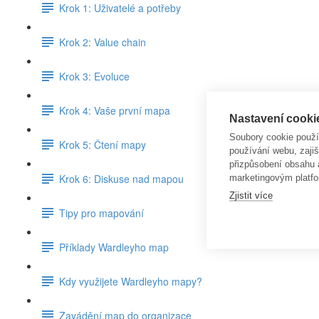
Krok 1: Uživatelé a potřeby
Krok 2: Value chain
Krok 3: Evoluce
Krok 4: Vaše první mapa
Nastavení cooki
Soubory cookie použ
Krok 5: Čtení mapy
používání webu, zajiš
přizpůsobení obsahu
Krok 6: Diskuse nad mapou
marketingovým platfo
Zjistit více
Tipy pro mapování
Příklady Wardleyho map
Kdy využijete Wardleyho mapy?
Zavádění map do organizace