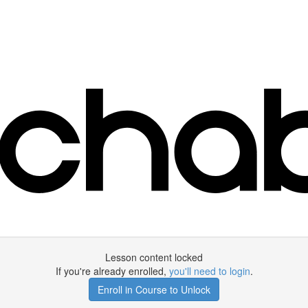
Lesson content locked
If you're already enrolled,
you'll need to login
.
Enroll in Course to Unlock