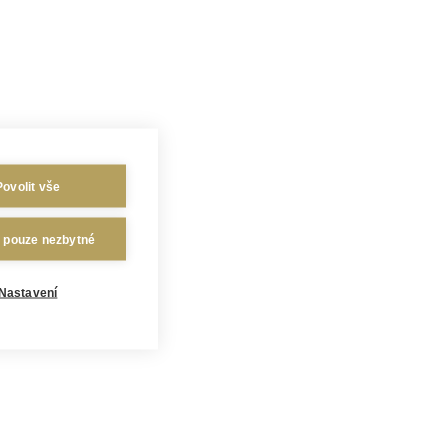
Povolit vše
t pouze nezbytné
Nastavení