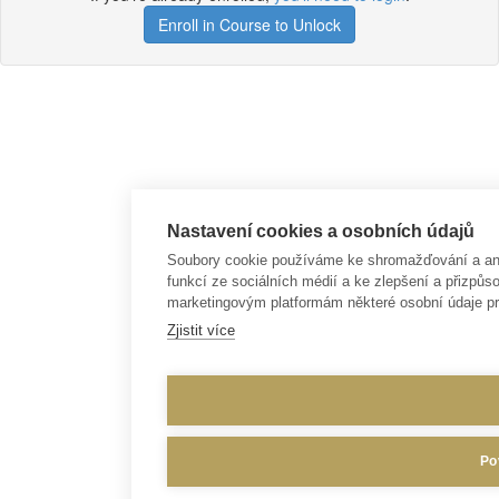
Enroll in Course to Unlock
Nastavení cookies a osobních údajů
Soubory cookie používáme ke shromažďování a anal
funkcí ze sociálních médií a ke zlepšení a přizp
marketingovým platformám některé osobní údaje pr
Zjistit více
Po