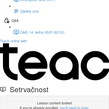
Zjistěte více
Q&A
Q&A: 14. ledna 2025 (62:03)
Teach online with
Setrvačnost
Lesson content locked
If you're already enrolled,
you'll need to login
.