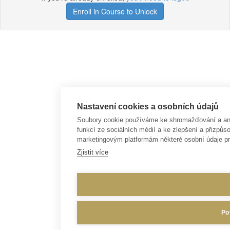
Enroll in Course to Unlock
Nastavení cookies a osobních údajů
Soubory cookie používáme ke shromažďování a anal
funkcí ze sociálních médií a ke zlepšení a přizp
marketingovým platformám některé osobní údaje pr
Zjistit více
Po