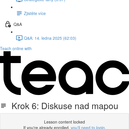
Zjistěte více
Q&A
Q&A: 14. ledna 2025 (62:03)
Teach online with
Krok 6: Diskuse nad mapou
Lesson content locked
If you're already enrolled,
you'll need to login
.