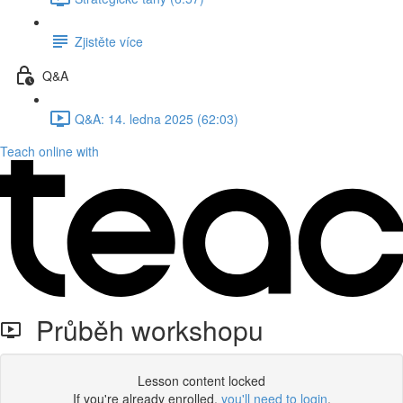
Zjistěte více
Q&A
Q&A: 14. ledna 2025 (62:03)
Teach online with
Průběh workshopu
Lesson content locked
If you're already enrolled,
you'll need to login
.