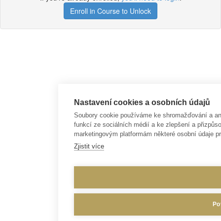
Enroll in Course to Unlock
Nastavení cookies a osobních údajů
Soubory cookie používáme ke shromažďování a anal
funkcí ze sociálních médií a ke zlepšení a přizp
marketingovým platformám některé osobní údaje pr
Zjistit více
Po