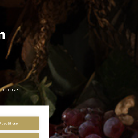
n
 vám nové
 tréninkem
Povolit vše