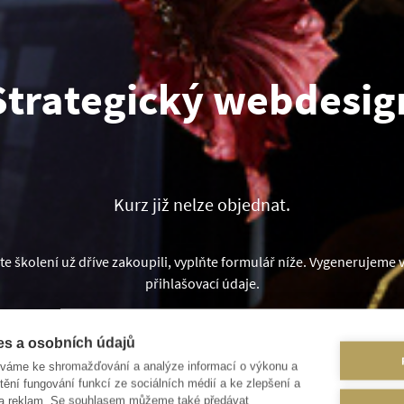
Strategický webdesig
Kurz již nelze objednat.
te školení už dříve zakoupili, vyplňte formulář níže. Vygenerujeme
přihlašovací údaje.
ňte svoje designové kompetence na novou úroveň s
Strategický design
.
es a osobních údajů
íváme ke shromažďování a analýze informací o výkonu a
tění fungování funkcí ze sociálních médií a ke zlepšení a
 a reklam. Se souhlasem můžeme také předávat