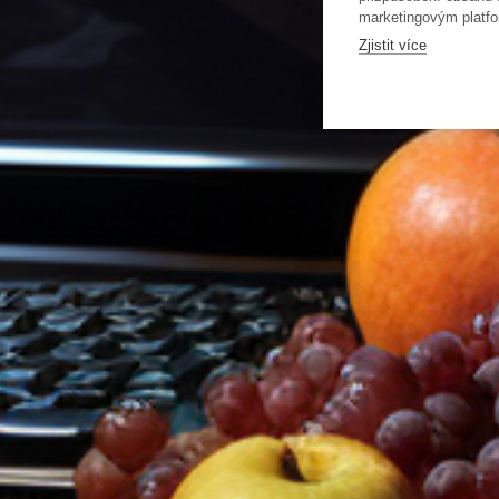
marketingovým platfo
Zjistit více