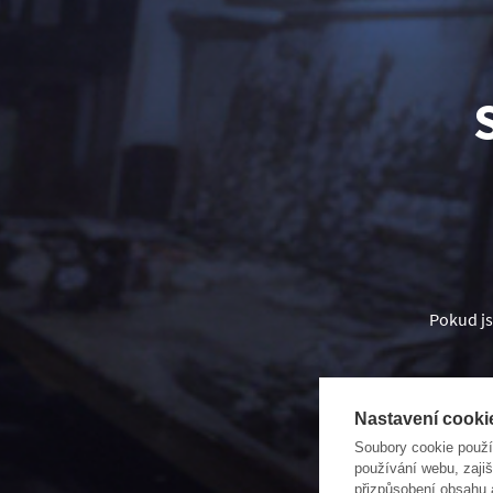
Pokud js
Nebo posu
Nastavení cooki
Soubory cookie použ
používání webu, zajiš
přizpůsobení obsahu