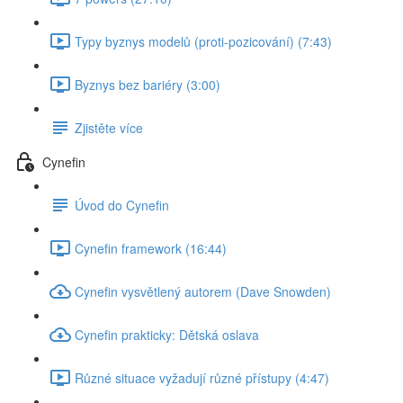
Typy byznys modelů (proti-pozicování) (7:43)
Byznys bez bariéry (3:00)
Zjistěte více
Cynefin
Úvod do Cynefin
Cynefin framework (16:44)
Cynefin vysvětlený autorem (Dave Snowden)
Cynefin prakticky: Dětská oslava
Různé situace vyžadují různé přístupy (4:47)