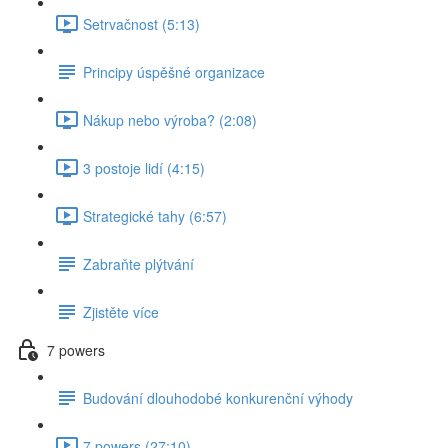
Setrvačnost (5:13)
Principy úspěšné organizace
Nákup nebo výroba? (2:08)
3 postoje lidí (4:15)
Strategické tahy (6:57)
Zabraňte plýtvání
Zjistěte více
7 powers
Budování dlouhodobé konkurenční výhody
7 powers (27:10)