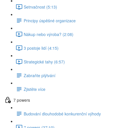
Setrvačnost (5:13)
Principy úspěšné organizace
Nákup nebo výroba? (2:08)
3 postoje lidí (4:15)
Strategické tahy (6:57)
Zabraňte plýtvání
Zjistěte více
7 powers
Budování dlouhodobé konkurenční výhody
7 powers (27:10)