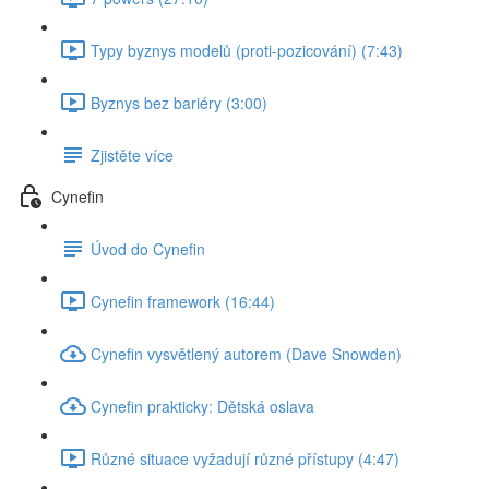
Typy byznys modelů (proti-pozicování) (7:43)
Byznys bez bariéry (3:00)
Zjistěte více
Cynefin
Úvod do Cynefin
Cynefin framework (16:44)
Cynefin vysvětlený autorem (Dave Snowden)
Cynefin prakticky: Dětská oslava
Různé situace vyžadují různé přístupy (4:47)