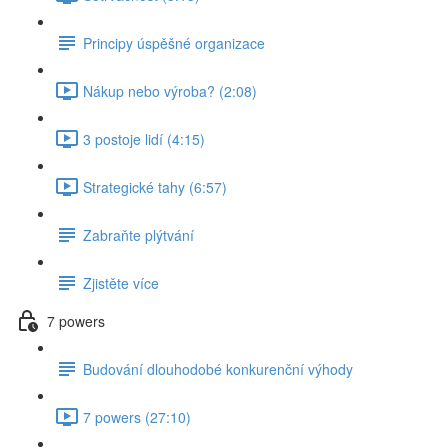
Principy úspěšné organizace
Nákup nebo výroba? (2:08)
3 postoje lidí (4:15)
Strategické tahy (6:57)
Zabraňte plýtvání
Zjistěte více
7 powers
Budování dlouhodobé konkurenční výhody
7 powers (27:10)