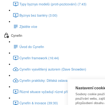
Typy byznys modelů (proti-pozicování) (7:43)
Byznys bez bariéry (3:00)
Zjistěte více
Cynefin
Úvod do Cynefin
Cynefin framework (16:44)
Cynefin vysvětlený autorem (Dave Snowden)
Cynefin prakticky: Dětská oslava
Nastavení cooki
Různé situace vyžadují různé přístupy (4:47)
Soubory cookie použ
používání webu, zajiš
Cynefin & inovace (39:30)
přizpůsobení obsahu