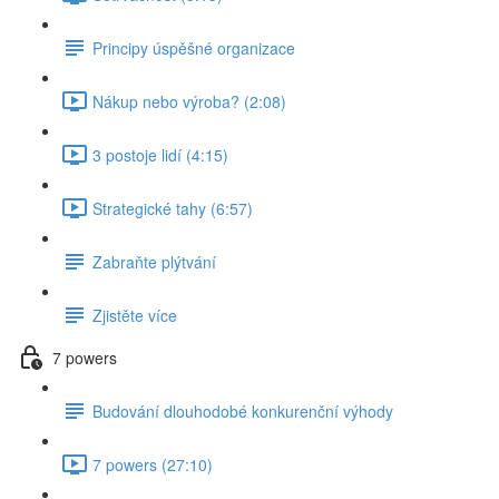
Principy úspěšné organizace
Nákup nebo výroba? (2:08)
3 postoje lidí (4:15)
Strategické tahy (6:57)
Zabraňte plýtvání
Zjistěte více
7 powers
Budování dlouhodobé konkurenční výhody
7 powers (27:10)