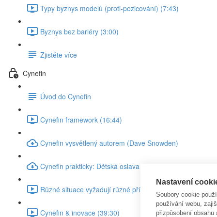
Typy byznys modelů (proti-pozicování) (7:43)
Byznys bez bariéry (3:00)
Zjistěte více
Cynefin
Úvod do Cynefin
Cynefin framework (16:44)
Cynefin vysvětlený autorem (Dave Snowden)
Cynefin prakticky: Dětská oslava
Nastavení cooki
Různé situace vyžadují různé přístupy (4:47)
Soubory cookie použ
používání webu, zajiš
Cynefin & inovace (39:30)
přizpůsobení obsahu