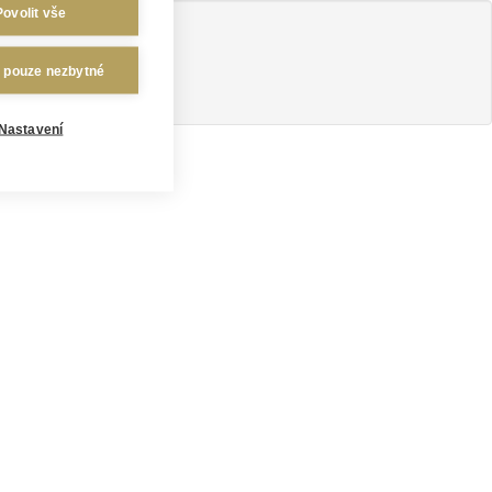
Povolit vše
t pouze nezbytné
Nastavení