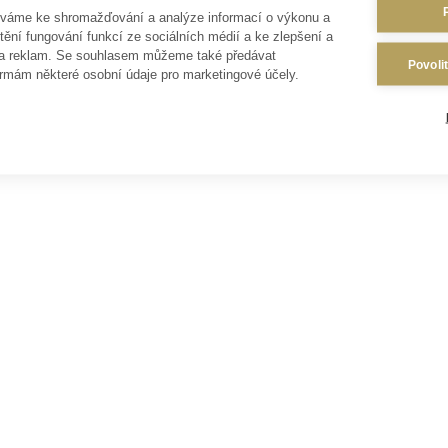
íváme ke shromažďování a analýze informací o výkonu a
Lesson content locked
tění fungování funkcí ze sociálních médií a ke zlepšení a
If you're already enrolled,
you'll need to login
.
 a reklam. Se souhlasem můžeme také předávat
Povoli
rmám některé osobní údaje pro marketingové účely.
Enroll in Course to Unlock