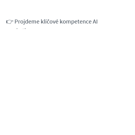
👉 Projdeme klíčové kompetence AI
marketingu.
👉 Zorientujete se v dnešních reálných
možnostech.
👉 Uděláte si zhodnocení vlastních AI
dovedností.
Webinář pořádáme ve spolupráci s
Českou
asociací umělé inteligence
.
Na AI marketéra jsme se podívali na webináři.