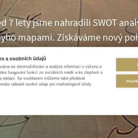
d 7 lety jsme nahradili SWOT ana
yho mapami. Získáváme nový po
uaci a děláme řádově lepší rozhodn
es a osobních údajů
Vy můžete také.
íváme ke shromažďování a analýze informací o výkonu a
tění fungování funkcí ze sociálních médií a ke zlepšení a
 a reklam. Se souhlasem můžeme také předávat
Povoli
rmám některé osobní údaje pro marketingové účely.
KUPTE SI ZÁZNAM WEBINÁŘE