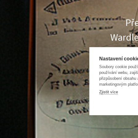
Pře
Wardle
sit
Nastavení cooki
Soubory cookie použ
používání webu, zajiš
přizpůsobení obsahu
marketingovým platfo
Zjistit více