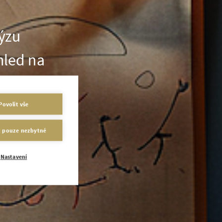
lýzu
hled na
utí.
Povolit vše
t pouze nezbytné
Nastavení