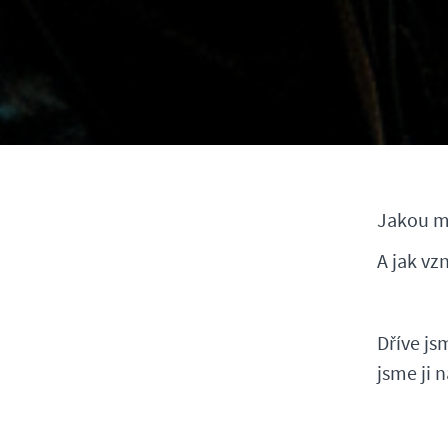
Jakou má
A jak vz
Dříve js
jsme ji