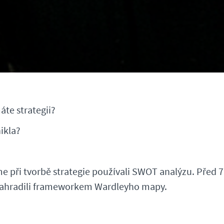
te strategii?
nikla?
me při tvorbě strategie používali SWOT analýzu. Před 7
 nahradili frameworkem Wardleyho mapy.