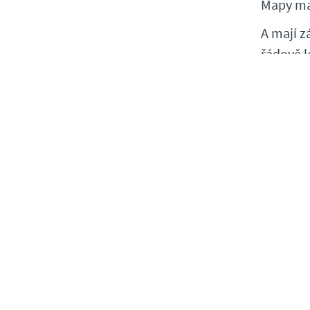
Mapy ma
A mají z
řádově l
Vaše ko
Předběh
Za jednu
různých 
Uděláte 
A jak ho