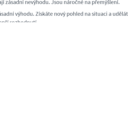
jí zásadní nevýhodu. Jsou náročné na přemýšlení.
ásadní výhodu. Získáte nový pohled na situaci a udělá
epší rozhodnutí.
nkurence jede ve SWOTkách systémem letos jako loni.
něte je.
 hodinu projdeme praktické příklady užití Wardleyho
situacích.
si mnohem lepší obrázek o tom, jestli je to framework
 můžete využít.